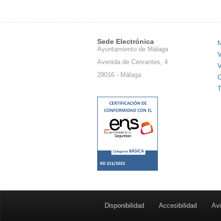
Sede Electrónica
N
Ayuntamiento de Málaga
V
Avenida de Cervantes, 4
V
29016 - Málaga
C
T
Disponibilidad
Accesibilidad
Avi