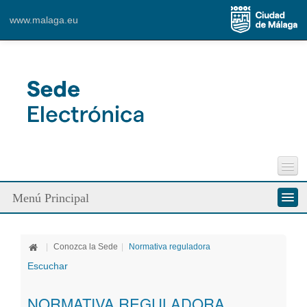
www.malaga.eu
Perfil del Contratante
Menú Principal
Incidencias Vía Pública
Contacto
Conozca la Sede
|
Conozca la Sede
|
Normativa reguladora
Ciudadanos
Escuchar
Empresa
NORMATIVA REGULADORA