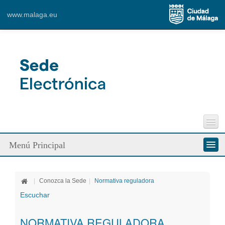
www.malaga.eu
Perfil del Contratante
Menú Principal
Incidencias Vía Pública
Contacto
Conozca la Sede
|
Conozca la Sede
|
Normativa reguladora
Ciudadanos
Escuchar
Empresa
NORMATIVA REGULADORA