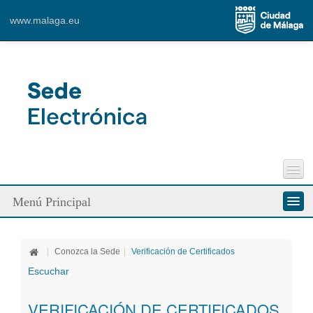
www.malaga.eu
Perfil del Contratante
Menú Principal
Incidencias Vía Pública
Contacto
Conozca la Sede
|
Conozca la Sede
|
Verificación de Certificados
Ciudadanos
Escuchar
Empresa
VERIFICACIÓN DE CERTIFICADOS