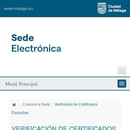
www.malaga.eu
Perfil del Contratante
Menú Principal
Incidencias Vía Pública
Contacto
Conozca la Sede
|
Conozca la Sede
|
Verificación de Certificados
Ciudadanos
Escuchar
Empresa
VERIFICACIÓN DE CERTIFICADOS