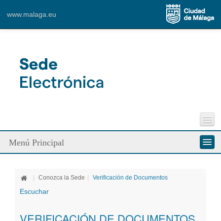
www.malaga.eu
Perfil del Contratante
Menú Principal
Incidencias Vía Pública
Contacto
Conozca la Sede
|
Conozca la Sede
|
Verificación de Documentos
Ciudadanos
Escuchar
Empresa
VERIFICACIÓN DE DOCUMENTOS