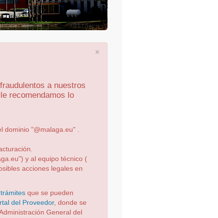
×
fraudulentos a nuestros
, le recomendamos lo
el dominio "@malaga.eu" .
acturación.
a.eu") y al equipo técnico (
osibles acciones legales en
s
trámites
que se pueden
rtal del Proveedor
, donde se
Administración General del