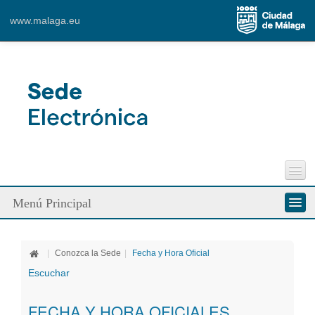
www.malaga.eu
Perfil del Contratante
Menú Principal
Incidencias Vía Pública
Contacto
Conozca la Sede
|
Conozca la Sede
|
Fecha y Hora Oficial
Ciudadanos
Escuchar
Empresa
FECHA Y HORA OFICIALES