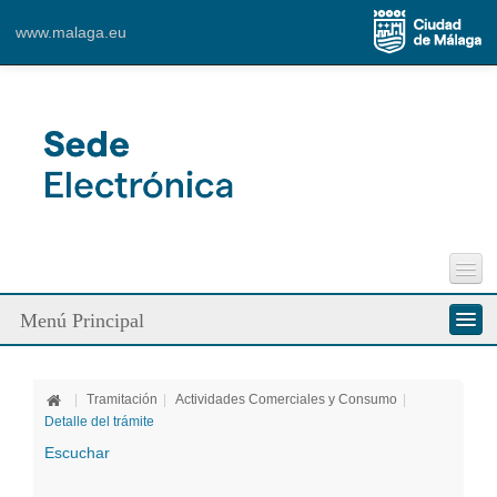
Content for Tab 1
www.malaga.eu
Ver mapa más grande
Perfil del Contratante
Menú Principal
Incidencias Vía Pública
Contacto
Conozca la Sede
|
Tramitación
|
Actividades Comerciales y Consumo
|
Ciudadanos
Detalle del trámite
Escuchar
Empresa