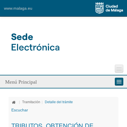
Content for Tab 1
www.malaga.eu
Ver mapa más grande
Perfil del Contratante
Menú Principal
Incidencias Vía Pública
Contacto
Conozca la Sede
|
Tramitación
|
Detalle del trámite
Ciudadanos
Escuchar
Empresa
TRIBUTOS. OBTENCIÓN DE