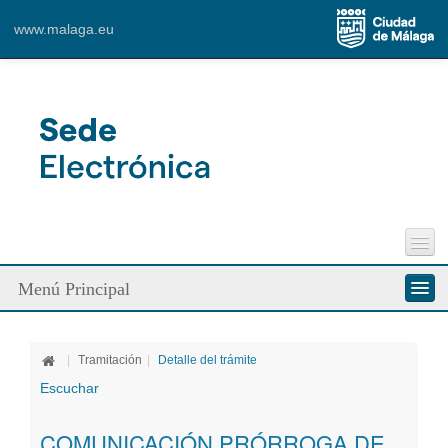
Content for Tab 1
www.malaga.eu
Ver mapa más grande
Perfil del Contratante
Menú Principal
Incidencias Vía Pública
Contacto
Conozca la Sede
|
Tramitación
|
Detalle del trámite
Ciudadanos
Escuchar
Empresa
COMUNICACIÓN PRÓRROGA DE