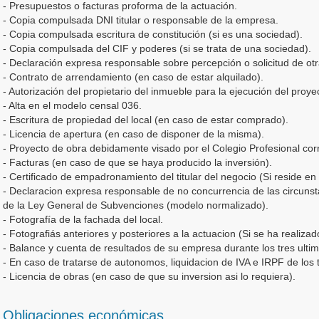
- Presupuestos o facturas proforma de la actuación.
- Copia compulsada DNI titular o responsable de la empresa.
- Copia compulsada escritura de constitución (si es una sociedad).
- Copia compulsada del CIF y poderes (si se trata de una sociedad).
- Declaración expresa responsable sobre percepción o solicitud de o
- Contrato de arrendamiento (en caso de estar alquilado).
- Autorización del propietario del inmueble para la ejecución del proyec
- Alta en el modelo censal 036.
- Escritura de propiedad del local (en caso de estar comprado).
- Licencia de apertura (en caso de disponer de la misma).
- Proyecto de obra debidamente visado por el Colegio Profesional cor
- Facturas (en caso de que se haya producido la inversión).
- Certificado de empadronamiento del titular del negocio (Si reside en
- Declaracion expresa responsable de no concurrencia de las circunsta
de la Ley General de Subvenciones (modelo normalizado).
- Fotografía de la fachada del local.
- Fotografiás anteriores y posteriores a la actuacion (Si se ha realizad
- Balance y cuenta de resultados de su empresa durante los tres ultimo
- En caso de tratarse de autonomos, liquidacion de IVA e IRPF de los tr
- Licencia de obras (en caso de que su inversion asi lo requiera).
Obligaciones económicas