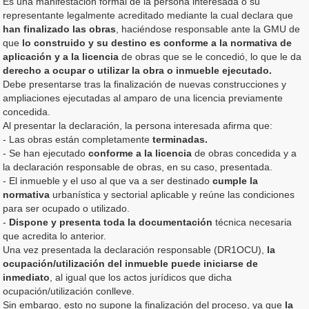
Es una manifestación formal de la persona interesada o su
representante legalmente acreditado mediante la cual declara que
han finalizado las obras
, haciéndose responsable ante la GMU de
que
lo construido y su destino es conforme a la normativa de
aplicación y a la licencia
de obras que se le concedió, lo que le da
derecho a ocupar o utilizar la obra o inmueble ejecutado.
Debe presentarse tras la finalización de nuevas construcciones y
ampliaciones ejecutadas al amparo de una licencia previamente
concedida.
Al presentar la declaración, la persona interesada afirma que:
- Las obras están completamente
terminadas.
- Se han ejecutado
conforme a la licencia
de obras concedida y a
la declaración responsable de obras, en su caso, presentada.
- El inmueble y el uso al que va a ser destinado
cumple la
normativa
urbanística y sectorial aplicable y reúne las condiciones
para ser ocupado o utilizado.
-
Dispone y presenta toda la documentación
técnica necesaria
que acredita lo anterior.
Una vez presentada la declaración responsable (DR1OCU),
la
ocupación/utilización del inmueble puede iniciarse de
inmediato
, al igual que los actos jurídicos que dicha
ocupación/utilización conlleve.
Sin embargo, esto no supone la finalización del proceso, ya que
la