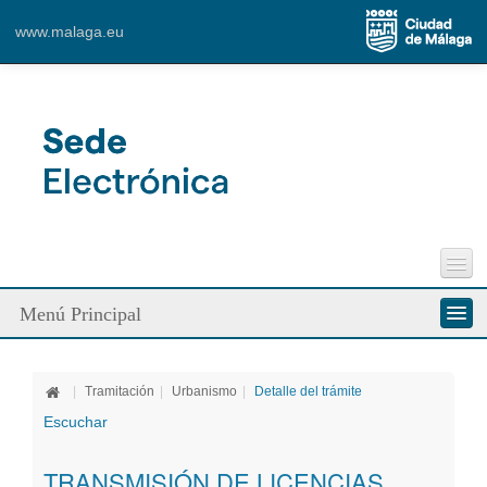
Content for Tab 1
www.malaga.eu
Ver mapa más grande
Perfil del Contratante
Menú Principal
Incidencias Vía Pública
Contacto
Conozca la Sede
|
Tramitación
|
Urbanismo
|
Detalle del trámite
Ciudadanos
Escuchar
Empresa
TRANSMISIÓN DE LICENCIAS