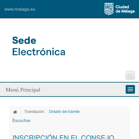
Content for Tab 1
www.malaga.eu
Ver mapa más grande
Perfil del Contratante
Menú Principal
Incidencias Vía Pública
Contacto
Conozca la Sede
|
Tramitación
|
Detalle del trámite
Ciudadanos
Escuchar
Empresa
INSCRIPCIÓN EN EL CONSEJO