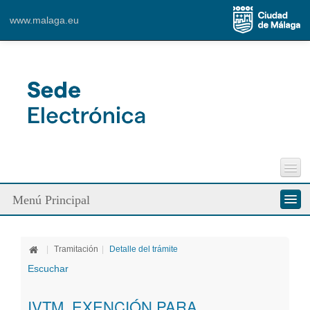
Content for Tab 1
www.malaga.eu
Ver mapa más grande
Perfil del Contratante
Menú Principal
Incidencias Vía Pública
Contacto
Conozca la Sede
|
Tramitación
|
Detalle del trámite
Ciudadanos
Escuchar
Empresa
IVTM. EXENCIÓN PARA