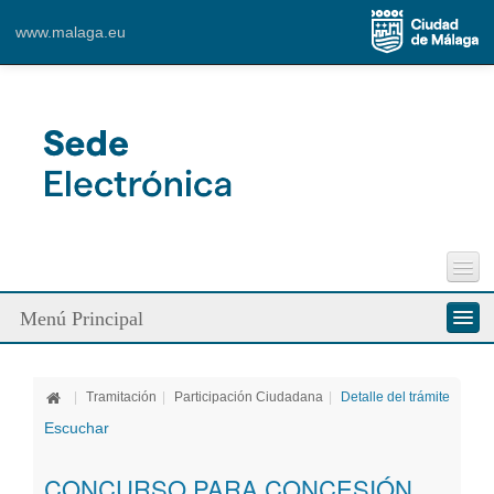
Content for Tab 1
www.malaga.eu
Ver mapa más grande
Perfil del Contratante
Menú Principal
Incidencias Vía Pública
Contacto
Conozca la Sede
|
Tramitación
|
Participación Ciudadana
|
Detalle del trámite
Ciudadanos
Escuchar
Empresa
CONCURSO PARA CONCESIÓN