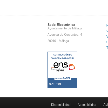
Sede Electrónica
N
Ayuntamiento de Málaga
V
Avenida de Cervantes, 4
V
29016 - Málaga
C
T
Disponibilidad
Accesibilidad
Avi